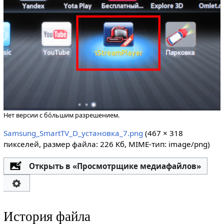
Нет версии с бо́льшим разрешением.
Samsung_SmartTV_D_установка_7.png
‎
(467 × 318
пикселей, размер файла: 226 Кб, MIME-тип:
image/png
)
Открыть в «Просмотрщике медиафайлов»
История файла