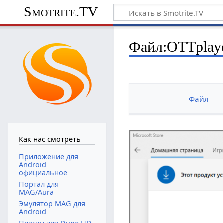
Smotrite.TV
Файл:OTTplaye
Файл
Как нас смотреть
Приложение для
Android
официальное
Портал для
MAG/Aura
Эмулятор MAG для
Android
Плагин для Dune HD