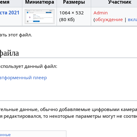
ремя
Миниатюра
Размеры
Участник
уста 2021
1064 × 532
Admin
(80 Кб)
(
обсуждение
|
вкл
ть этот файл.
файла
спользует данный файл:
платформенный плеер
тельные данные, обычно добавляемые цифровыми камера
я редактировался, то некоторые параметры могут не соот
анные