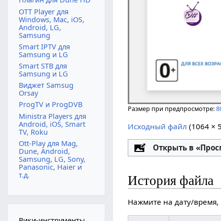
OTT Player для
Windows, Mac, iOS,
Android, LG,
Samsung
Smart IPTV для
Samsung и LG
Smart STB для
Samsung и LG
Виджет Samsug
Orsay
ProgTV и ProgDVB
Размер при предпросмотре:
8
Ministra Players для
Android, iOS, Smart
Исходный файл
‎
(1064 × 
TV, Roku
Ott-Play для Mag,
Настройка
Открыть в «Про
Dune, Android,
Samsung, LG, Sony,
Panasonic, Haier и
т.д.
История файла
Нажмите на дату/время, 
Вики-инструменты