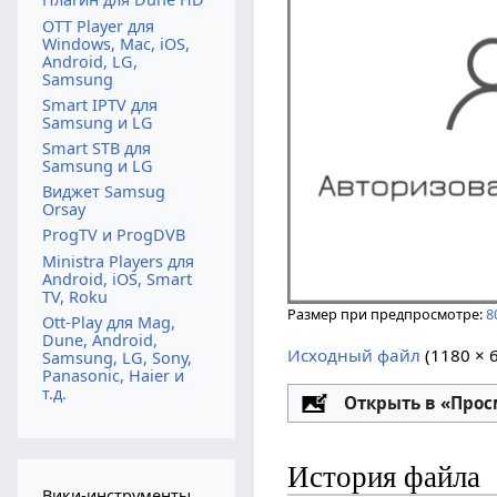
OTT Player для
Windows, Mac, iOS,
Android, LG,
Samsung
Smart IPTV для
Samsung и LG
Smart STB для
Samsung и LG
Виджет Samsug
Orsay
ProgTV и ProgDVB
Ministra Players для
Android, iOS, Smart
TV, Roku
Размер при предпросмотре:
8
Ott-Play для Mag,
Dune, Android,
Исходный файл
‎
(1180 × 
Samsung, LG, Sony,
Panasonic, Haier и
т.д.
Настройка
Открыть в «Про
История файла
Вики-инструменты