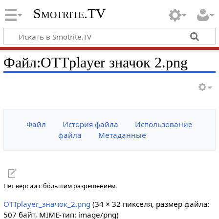
Smotrite.TV
Файл:OTTplayer значок 2.png
Файл
История файла
Использование
файла
Метаданные
Нет версии с бо́льшим разрешением.
OTTplayer_значок_2.png
‎
(34 × 32 пикселя, размер файла:
507 байт, MIME-тип:
image/png
)