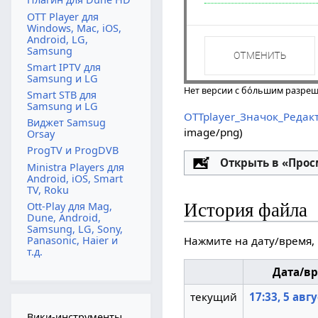
OTT Player для
Windows, Mac, iOS,
Android, LG,
Samsung
Smart IPTV для
Samsung и LG
Нет версии с бо́льшим разре
Smart STB для
Samsung и LG
OTTplayer_Значок_Редак
Виджет Samsug
image/png
)
Orsay
ProgTV и ProgDVB
Настройка
Открыть в «Про
Ministra Players для
Android, iOS, Smart
TV, Roku
История файла
Ott-Play для Mag,
Dune, Android,
Samsung, LG, Sony,
Panasonic, Haier и
Нажмите на дату/время, 
т.д.
Дата/в
текущий
17:33, 5 авг
Вики-инструменты