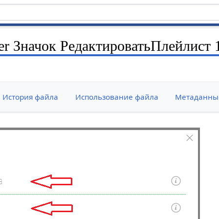
r Значок РедактироватьПлейлист 
История файла
Использование файла
Метаданны