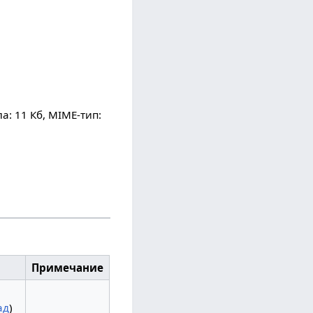
а: 11 Кб, MIME-тип:
Примечание
ад
)