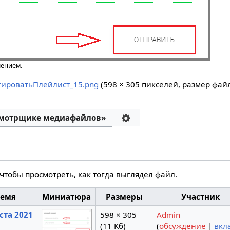
шением.
тироватьПлейлист_15.png
‎
(598 × 305 пикселей, размер файл
смотрщике медиафайлов»
чтобы просмотреть, как тогда выглядел файл.
ремя
Миниатюра
Размеры
Участник
уста 2021
598 × 305
Admin
(11 Кб)
(
обсуждение
|
вкл