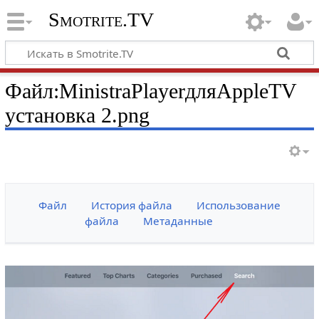
Smotrite.TV
Файл:MinistraPlayerдляAppleTV
установка 2.png
Файл
История файла
Использование
файла
Метаданные